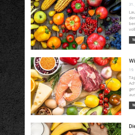
31.
Lau
der
ben
vol
W
Wi
19.
Täg
Ac
gen
au
W
Di