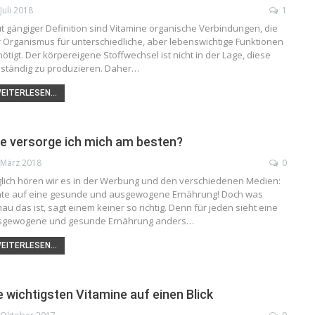
 Juli 2018
1
t gängiger Definition sind Vitamine organische Verbindungen, die
 Organismus für unterschiedliche, aber lebenswichtige Funktionen
ötigt. Der körpereigene Stoffwechsel ist nicht in der Lage, diese
lständig zu produzieren. Daher…
EITERLESEN...
e versorge ich mich am besten?
 März 2018
0
lich hören wir es in der Werbung und den verschiedenen Medien:
hte auf eine gesunde und ausgewogene Ernährung! Doch was
au das ist, sagt einem keiner so richtig. Denn für jeden sieht eine
sgewogene und gesunde Ernährung anders…
EITERLESEN...
e wichtigsten Vitamine auf einen Blick