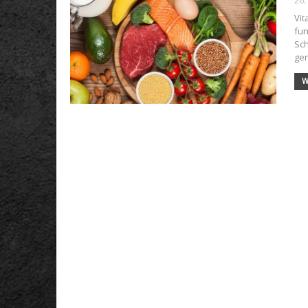
26.
Vit
fun
Sch
gen
W